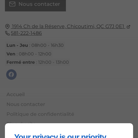
Nous contacter
1914 Ch de la Réserve,
Chicoutimi,
QC G7J 0E1
581-222-1486
Lun - Jeu
: 08h00 - 16h30
Ven
: 08h00 - 12h00
Fermé entre
: 12h00 - 13h00
Accueil
Nous contacter
Politique de confidentialité
Plan du site
Your privacy is our priority